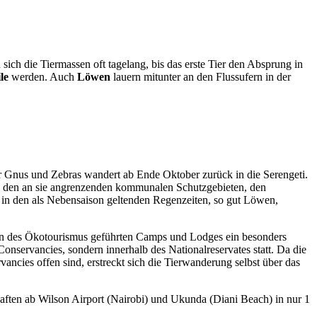
h die Tiermassen oft tagelang, bis das erste Tier den Absprung in
le
werden. Auch
Löwen
lauern mitunter an den Flussufern in der
der Gnus und Zebras wandert ab Ende Oktober zurück in die Serengeti.
nd den an sie angrenzenden kommunalen Schutzgebieten, den
 in den als Nebensaison geltenden Regenzeiten, so gut Löwen,
ipien des Ökotourismus geführten Camps und Lodges ein besonders
nservancies, sondern innerhalb des Nationalreservates statt. Da die
cies offen sind, erstreckt sich die Tierwanderung selbst über das
aften ab Wilson Airport (Nairobi) und Ukunda (Diani Beach) in nur 1