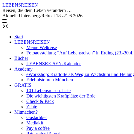
Skip
LEBENSREISEN
to
Reisen, die dein Leben verändern …
content
Aktuell: Untersberg-Retreat 18.-21.6.2026
Start
LEBENSREISEN
Meine Weltreise
Fotoausstellung “Auf Lebensreisen” in Erding (23.-30.4
Bücher
LEBENSREISEN-Kalender
Academy
eWorkshop: Kraftorte als Weg zu Wachstum und Heilun
Erlebnistouren München
GRATIS
101-Lebensreisen-Liste
Die wichtigsten Kraftplätze der Erde
Check & Pack
Zitate
Mitmachen?
Gastartikel
Mediakit
Pay a coffee
Patenschaft Nepal