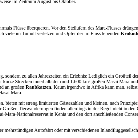
rweise im Zeitraum August bis Oktober.
 Flüsse überqueren. Vor den Steilufern des Mara-Flusses drängen sic
ch viele im Tumult verletzen und Opfer der im Fluss lebenden
Krokodi
g, sondern zu allen Jahreszeiten ein Erlebnis: Lediglich ein Großteil 
nur kurze Strecken innerhalb der rund 1.600 km² großen Masai Mara u
and an großen
Raubkatzen
. Kaum irgendwo in Afrika kann man, selbst
Masai Mara.
n, bieten mit streng limitierten Gästezahlen und kleinen, nach Prinz
 Großen Tierwanderungen finden allerdings in der Regel nicht in den Co
Mara-Nationalreservat in Kenia und den dort anschließenden Conservan
r mehrstündigen Autofahrt oder mit verschiedenen Inlandfluggesellsch