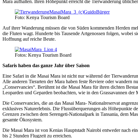
Mara aufhalten. Ihren Höhepunkt erreicht die Tierwanderung übliche
Foto: Kenya Tourism Board
Auf ihrer Wanderung müssen die von Süden kommenden Herden mehrmals
die Fluten wagt. Hunderte bis Tausende Artgenossen folgen, wobei si
Hoffnung auf reiche Beute.
Fotos: Kenya Tourism Board
Safaris haben das ganze Jahr über Saison
Eine Safari in die Masai Mara ist nicht nur während der Tierwanderun
Alle anderen Tierarten der Mara haben feste Reviere oder wandern 
„Conservancies“. Berühmt ist die Masai Mara für ihren dichten Best
Leoparden und Geparden beobachten, wie in den Grassavannen der 
Die Conservancies, die an das Masai Mara- Nationalreservat angrenze
exklusives Naturerlebnis. Die Flussüberquerungen als Höhepunkte der
Grenzen zwischen dem Serengeti-Nationalpark in Tansania, dem Masai-
gesamte Ökosystem.
Die Masai Mara ist von Kenias Hauptstadt Nairobi entweder nach eine
bis 2 Stunden Flugzeit zu erreichen.