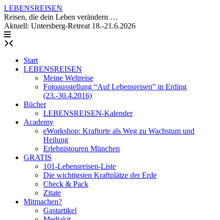
Skip
LEBENSREISEN
to
Reisen, die dein Leben verändern …
content
Aktuell: Untersberg-Retreat 18.-21.6.2026
Start
LEBENSREISEN
Meine Weltreise
Fotoausstellung “Auf Lebensreisen” in Erding
(23.-30.4.2016)
Bücher
LEBENSREISEN-Kalender
Academy
eWorkshop: Kraftorte als Weg zu Wachstum und
Heilung
Erlebnistouren München
GRATIS
101-Lebensreisen-Liste
Die wichtigsten Kraftplätze der Erde
Check & Pack
Zitate
Mitmachen?
Gastartikel
Mediakit