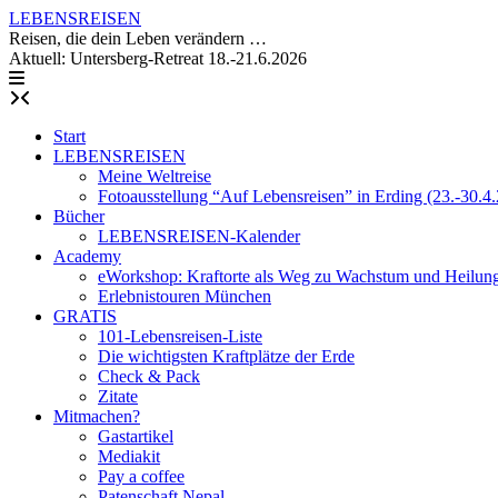
Skip
LEBENSREISEN
to
Reisen, die dein Leben verändern …
content
Aktuell: Untersberg-Retreat 18.-21.6.2026
Start
LEBENSREISEN
Meine Weltreise
Fotoausstellung “Auf Lebensreisen” in Erding (23.-30.4
Bücher
LEBENSREISEN-Kalender
Academy
eWorkshop: Kraftorte als Weg zu Wachstum und Heilun
Erlebnistouren München
GRATIS
101-Lebensreisen-Liste
Die wichtigsten Kraftplätze der Erde
Check & Pack
Zitate
Mitmachen?
Gastartikel
Mediakit
Pay a coffee
Patenschaft Nepal