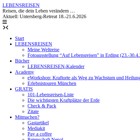
Skip
LEBENSREISEN
to
Reisen, die dein Leben verändern …
content
Aktuell: Untersberg-Retreat 18.-21.6.2026
Start
LEBENSREISEN
Meine Weltreise
Fotoausstellung “Auf Lebensreisen” in Erding (23.-30.4
Bücher
LEBENSREISEN-Kalender
Academy
eWorkshop: Kraftorte als Weg zu Wachstum und Heilun
Erlebnistouren München
GRATIS
101-Lebensreisen-Liste
Die wichtigsten Kraftplätze der Erde
Check & Pack
Zitate
Mitmachen?
Gastartikel
Mediakit
Pay a coffee
Patenschaft Nepal