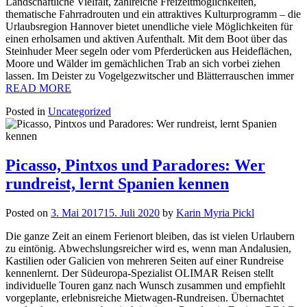
Landschaftliche Vielfalt, zahlreiche Freizeitmöglichkeiten,
thematische Fahrradrouten und ein attraktives Kulturprogramm – die
Urlaubsregion Hannover bietet unendliche viele Möglichkeiten für
einen erholsamen und aktiven Aufenthalt. Mit dem Boot über das
Steinhuder Meer segeln oder vom Pferderücken aus Heideflächen,
Moore und Wälder im gemächlichen Trab an sich vorbei ziehen
lassen. Im Deister zu Vogelgezwitscher und Blätterrauschen immer
READ MORE
Posted in
Uncategorized
Picasso, Pintxos und Paradores: Wer
rundreist, lernt Spanien kennen
Posted on
3. Mai 2017
15. Juli 2020
by
Karin Myria Pickl
Die ganze Zeit an einem Ferienort bleiben, das ist vielen Urlaubern
zu eintönig. Abwechslungsreicher wird es, wenn man Andalusien,
Kastilien oder Galicien von mehreren Seiten auf einer Rundreise
kennenlernt. Der Südeuropa-Spezialist OLIMAR Reisen stellt
individuelle Touren ganz nach Wunsch zusammen und empfiehlt
vorgeplante, erlebnisreiche Mietwagen-Rundreisen. Übernachtet