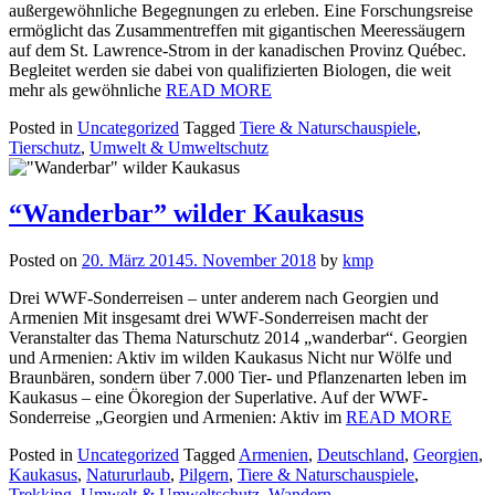
außergewöhnliche Begegnungen zu erleben. Eine Forschungsreise
ermöglicht das Zusammentreffen mit gigantischen Meeressäugern
auf dem St. Lawrence-Strom in der kanadischen Provinz Québec.
Begleitet werden sie dabei von qualifizierten Biologen, die weit
mehr als gewöhnliche
READ MORE
Posted in
Uncategorized
Tagged
Tiere & Naturschauspiele
,
Tierschutz
,
Umwelt & Umweltschutz
“Wanderbar” wilder Kaukasus
Posted on
20. März 2014
5. November 2018
by
kmp
Drei WWF-Sonderreisen – unter anderem nach Georgien und
Armenien Mit insgesamt drei WWF-Sonderreisen macht der
Veranstalter das Thema Naturschutz 2014 „wanderbar“. Georgien
und Armenien: Aktiv im wilden Kaukasus Nicht nur Wölfe und
Braunbären, sondern über 7.000 Tier- und Pflanzenarten leben im
Kaukasus – eine Ökoregion der Superlative. Auf der WWF-
Sonderreise „Georgien und Armenien: Aktiv im
READ MORE
Posted in
Uncategorized
Tagged
Armenien
,
Deutschland
,
Georgien
,
Kaukasus
,
Natururlaub
,
Pilgern
,
Tiere & Naturschauspiele
,
Trekking
,
Umwelt & Umweltschutz
,
Wandern