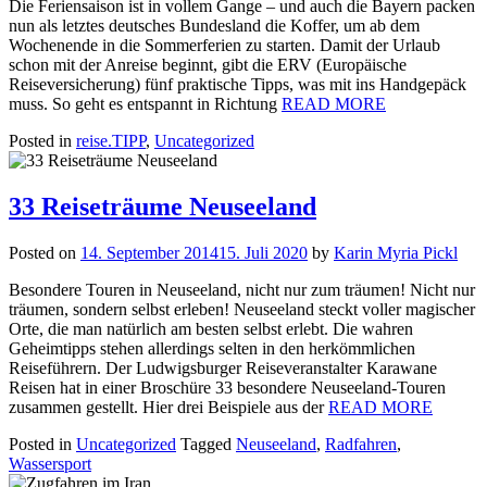
Die Feriensaison ist in vollem Gange – und auch die Bayern packen
nun als letztes deutsches Bundesland die Koffer, um ab dem
Wochenende in die Sommerferien zu starten. Damit der Urlaub
schon mit der Anreise beginnt, gibt die ERV (Europäische
Reiseversicherung) fünf praktische Tipps, was mit ins Handgepäck
muss. So geht es entspannt in Richtung
READ MORE
Posted in
reise.TIPP
,
Uncategorized
33 Reiseträume Neuseeland
Posted on
14. September 2014
15. Juli 2020
by
Karin Myria Pickl
Besondere Touren in Neuseeland, nicht nur zum träumen! Nicht nur
träumen, sondern selbst erleben! Neuseeland steckt voller magischer
Orte, die man natürlich am besten selbst erlebt. Die wahren
Geheimtipps stehen allerdings selten in den herkömmlichen
Reiseführern. Der Ludwigsburger Reiseveranstalter Karawane
Reisen hat in einer Broschüre 33 besondere Neuseeland-Touren
zusammen gestellt. Hier drei Beispiele aus der
READ MORE
Posted in
Uncategorized
Tagged
Neuseeland
,
Radfahren
,
Wassersport