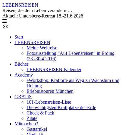
Skip
LEBENSREISEN
to
Reisen, die dein Leben verändern …
content
Aktuell: Untersberg-Retreat 18.-21.6.2026
Start
LEBENSREISEN
Meine Weltreise
Fotoausstellung “Auf Lebensreisen” in Erding
(23.-30.4.2016)
Bücher
LEBENSREISEN-Kalender
Academy
eWorkshop: Kraftorte als Weg zu Wachstum und
Heilung
Erlebnistouren München
GRATIS
101-Lebensreisen-Liste
Die wichtigsten Kraftplätze der Erde
Check & Pack
Zitate
Mitmachen?
Gastartikel
Mediakit