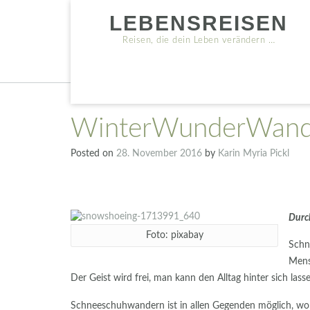
Skip
LEBENSREISEN
to
content
Reisen, die dein Leben verändern …
WinterWunderWande
Posted on
28. November 2016
by
Karin Myria Pickl
Durc
Foto: pixabay
Schn
Mens
Der Geist wird frei, man kann den Alltag hinter sich las
Schneeschuhwandern ist in allen Gegenden möglich, wo e