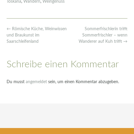
Toskana
,
Wandern
,
Weingenuss
Post
←
Römische Küche, Weinwissen
Sommerfrischlerin trifft
navigation
und Braukunst im
Sommerfrischler – wenn
Saarschleifenland
Wanderer auf Kuh trifft
→
Schreibe einen Kommentar
Du musst
angemeldet
sein, um einen Kommentar abzugeben.