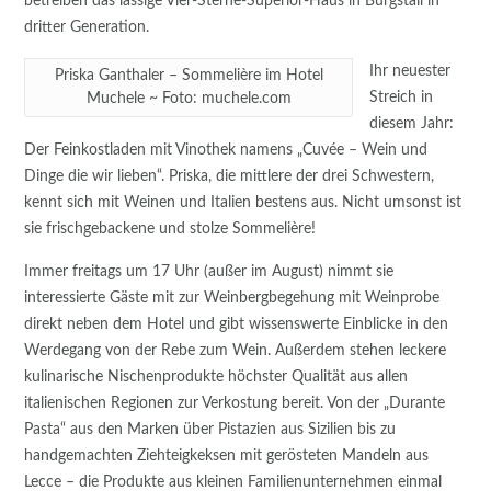
betreiben das lässige Vier-Sterne-Superior-Haus in Burgstall in
dritter Generation.
Ihr neuester
Priska Ganthaler – Sommelière im Hotel
Streich in
Muchele ~ Foto: muchele.com
diesem Jahr:
Der Feinkostladen mit Vinothek namens „Cuvée – Wein und
Dinge die wir lieben“. Priska, die mittlere der drei Schwestern,
kennt sich mit Weinen und Italien bestens aus. Nicht umsonst ist
sie frischgebackene und stolze Sommelière!
Immer freitags um 17 Uhr (außer im August) nimmt sie
interessierte Gäste mit zur Weinbergbegehung mit Weinprobe
direkt neben dem Hotel und gibt wissenswerte Einblicke in den
Werdegang von der Rebe zum Wein. Außerdem stehen leckere
kulinarische Nischenprodukte höchster Qualität aus allen
italienischen Regionen zur Verkostung bereit. Von der „Durante
Pasta“ aus den Marken über Pistazien aus Sizilien bis zu
handgemachten Ziehteigkeksen mit gerösteten Mandeln aus
Lecce – die Produkte aus kleinen Familienunternehmen einmal