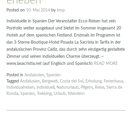
erleben
Posted on
10. Mai 2014
by
kmp
Individuelle in Spanien Der Veranstalter Ecco-Reisen hat sein
Portfolio weiter ausgebaut und bietet im Sommer insgesamt 20
Hotels auf dem spanischen Festland. Erstmals im Programm ist
das 3-Sterne-Boutique-Hotel Posada La Sacrista in Tarifa in der
andalusischen Provinz Cádiz, das durch zehn einzigartig gestaltete
Zimmer und seinen individuellen Charme überzeugt. ~
www.lasacristia.net (auf Englisch und Spanisch)
READ MORE
Posted in
Andalusien
,
Spanien
Tagged
Andalusien
,
Bergwelt
,
Costa del Sol
,
Erholung
,
Ferienhaus
,
Individualreisen
,
individuell
,
Natururlaub
,
Pilgern
,
Reise
,
Sierra de
Ronda
,
Spanien
,
Trekking
,
Urlaub
,
Wandern