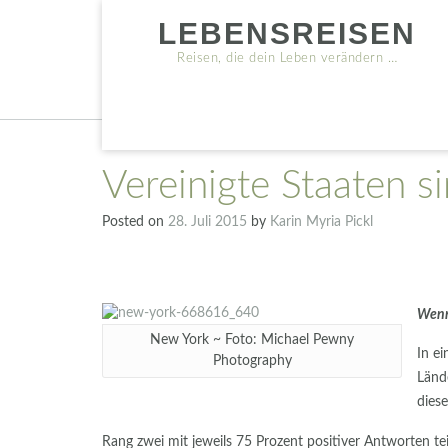
Skip
LEBENSREISEN
to
content
Reisen, die dein Leben verändern …
Vereinigte Staaten si
Posted on
28. Juli 2015
by
Karin Myria Pickl
Wenn 
New York ~ Foto: Michael Pewny
In e
Photography
Länd
dies
Rang zwei mit jeweils 75 Prozent positiver Antworten te