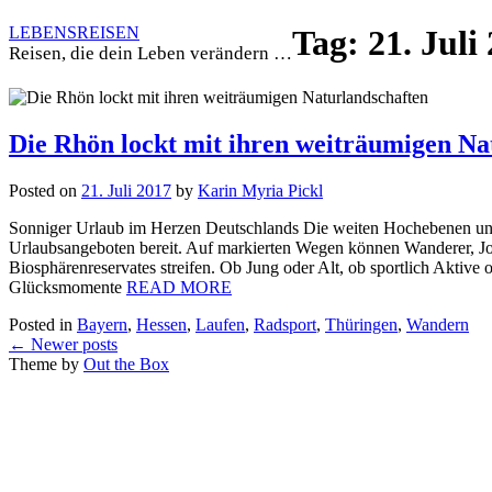
Skip
LEBENSREISEN
Tag:
21. Juli
to
Reisen, die dein Leben verändern …
content
Die Rhön lockt mit ihren weiträumigen Na
Posted on
21. Juli 2017
by
Karin Myria Pickl
Sonniger Urlaub im Herzen Deutschlands Die weiten Hochebenen und 
Urlaubsangeboten bereit. Auf markierten Wegen können Wanderer, Jog
Biosphärenreservates streifen. Ob Jung oder Alt, ob sportlich Aktive ode
Glücksmomente
READ MORE
Posted in
Bayern
,
Hessen
,
Laufen
,
Radsport
,
Thüringen
,
Wandern
Posts
←
Newer posts
navigation
Theme by
Out the Box