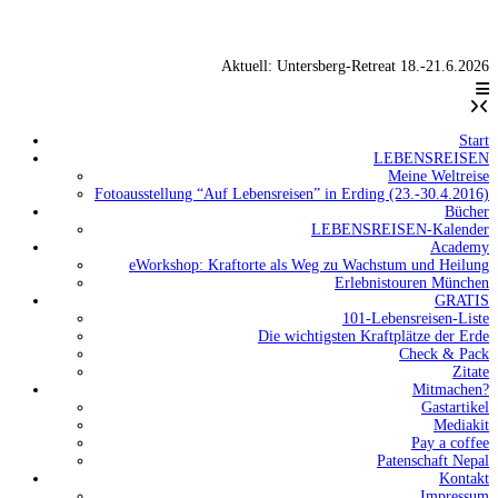
Aktuell: Untersberg-Retreat 18.-21.6.2026
Start
LEBENSREISEN
Meine Weltreise
Fotoausstellung “Auf Lebensreisen” in Erding (23.-30.4.2016)
Bücher
LEBENSREISEN-Kalender
Academy
eWorkshop: Kraftorte als Weg zu Wachstum und Heilung
Erlebnistouren München
GRATIS
101-Lebensreisen-Liste
Die wichtigsten Kraftplätze der Erde
Check & Pack
Zitate
Mitmachen?
Gastartikel
Mediakit
Pay a coffee
Patenschaft Nepal
Kontakt
Impressum