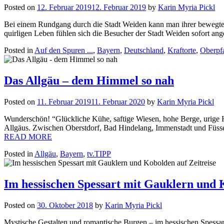
Posted on
12. Februar 2019
12. Februar 2019
by
Karin Myria Pickl
Bei einem Rundgang durch die Stadt Weiden kann man ihrer bewegten
quirligen Leben fühlen sich die Besucher der Stadt Weiden sofort 
Posted in
Auf den Spuren ...
,
Bayern
,
Deutschland
,
Kraftorte
,
Oberpf
Das Allgäu – dem Himmel so nah
Posted on
11. Februar 2019
11. Februar 2020
by
Karin Myria Pickl
Wunderschön! “Glückliche Kühe, saftige Wiesen, hohe Berge, urige 
Allgäus. Zwischen Oberstdorf, Bad Hindelang, Immenstadt und Füssen
READ MORE
Posted in
Allgäu
,
Bayern
,
tv.TIPP
Im hessischen Spessart mit Gauklern und 
Posted on
30. Oktober 2018
by
Karin Myria Pickl
Mystische Gestalten und romantische Burgen – im hessischen Spessar