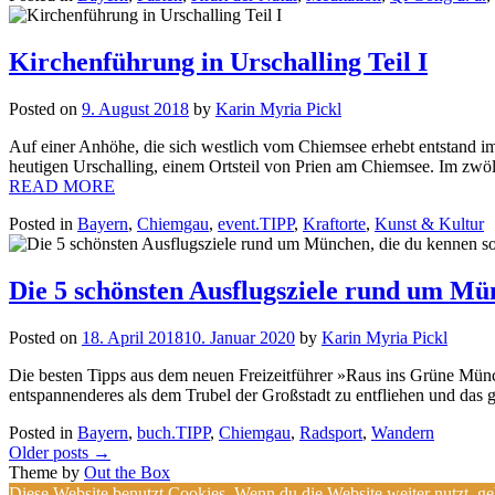
Kirchenführung in Urschalling Teil I
Posted on
9. August 2018
by
Karin Myria Pickl
Auf einer Anhöhe, die sich westlich vom Chiemsee erhebt entstand i
heutigen Urschalling, einem Ortsteil von Prien am Chiemsee. Im zwölf
READ MORE
Posted in
Bayern
,
Chiemgau
,
event.TIPP
,
Kraftorte
,
Kunst & Kultur
Die 5 schönsten Ausflugsziele rund um Mün
Posted on
18. April 2018
10. Januar 2020
by
Karin Myria Pickl
Die besten Tipps aus dem neuen Freizeitführer »Raus ins Grüne Münc
entspannenderes als dem Trubel der Großstadt zu entfliehen und das
Posted in
Bayern
,
buch.TIPP
,
Chiemgau
,
Radsport
,
Wandern
Posts
Older posts
→
navigation
Theme by
Out the Box
Diese Website benutzt Cookies. Wenn du die Website weiter nutzt, g