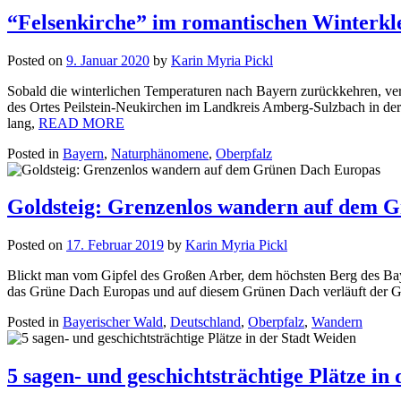
“Felsenkirche” im romantischen Winterkl
Posted on
9. Januar 2020
by
Karin Myria Pickl
Sobald die winterlichen Temperaturen nach Bayern zurückkehren, ver
des Ortes Peilstein-Neukirchen im Landkreis Amberg-Sulzbach in der O
lang,
READ MORE
Posted in
Bayern
,
Naturphänomene
,
Oberpfalz
Goldsteig: Grenzenlos wandern auf dem 
Posted on
17. Februar 2019
by
Karin Myria Pickl
Blickt man vom Gipfel des Großen Arber, dem höchsten Berg des Bay
das Grüne Dach Europas und auf diesem Grünen Dach verläuft der Go
Posted in
Bayerischer Wald
,
Deutschland
,
Oberpfalz
,
Wandern
5 sagen- und geschichtsträchtige Plätze in