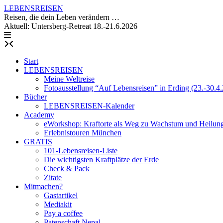
Skip
LEBENSREISEN
to
Reisen, die dein Leben verändern …
content
Aktuell: Untersberg-Retreat 18.-21.6.2026
Start
LEBENSREISEN
Meine Weltreise
Fotoausstellung “Auf Lebensreisen” in Erding (23.-30.4
Bücher
LEBENSREISEN-Kalender
Academy
eWorkshop: Kraftorte als Weg zu Wachstum und Heilun
Erlebnistouren München
GRATIS
101-Lebensreisen-Liste
Die wichtigsten Kraftplätze der Erde
Check & Pack
Zitate
Mitmachen?
Gastartikel
Mediakit
Pay a coffee
Patenschaft Nepal