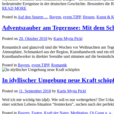
bedeutender Ereignisse in der deutschen Geschichte. Besonders die 
READ MORE
Posted in
Auf den Spuren ...
,
Bayern
,
event.TIPP
,
Hessen
,
Kunst & K
Adventszauber am Tegernsee: Mit dem Sch
Posted on
20. Oktober 2018
by
Karin Myria Pickl
Romantisch und glanzvoll sind die Wochen vor Weihnachten am Tegern
Atmosphäre, Schmankerl aus der Region, Kunsthandwerk und ein erle
Kunsthandwerker in direkter Seenähe und stimmen auf die besinnlich
Posted in
Bayern
,
event.TIPP
,
Romantik
In idyllischer Umgebung neue Kraft schöp
Posted on
11. September 2018
by
Karin Myria Pickl
Weil ich mir wichtig bin (djd). Wie soll es nur weitergehen? Der Urlau
einer solchen Lebens-Situation “feststecken”, suchen nach der perfekt
Posted in
Bayern
,
Fasten
,
Kraft der Natur
,
Meditation
,
Qi Gong u. a.
,