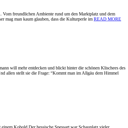
e … Vom freundlichen Ambiente rund um den Marktplatz und dem
user mag man kaum glauben, dass die Kulturperle im
READ MORE
nn will mehr entdecken und blickt hinter die schönen Klischees des
Und allen stellt sie die Frage: “Kommt man im Allgäu dem Himmel
t einem Kobold Der hessische Spessart war Schauplatz vieler