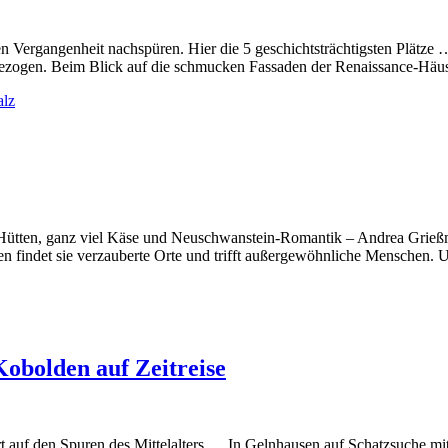
 Vergangenheit nachspüren. Hier die 5 geschichtsträchtigsten Plätz
angezogen. Beim Blick auf die schmucken Fassaden der Renaissance-Hä
alz
Hütten, ganz viel Käse und Neuschwanstein-Romantik – Andrea Grießma
 findet sie verzauberte Orte und trifft außergewöhnliche Menschen. 
Kobolden auf Zeitreise
t auf den Spuren des Mittelalters … In Gelnhausen auf Schatzsuche mi