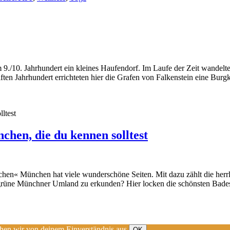
m 9./10. Jahrhundert ein kleines Haufendorf. Im Laufe der Zeit wande
ten Jahrhundert errichteten hier die Grafen von Falkenstein eine Burgk
chen, die du kennen solltest
hen« München hat viele wunderschöne Seiten. Mit dazu zählt die herrl
 grüne Münchner Umland zu erkunden? Hier locken die schönsten Badese
ehen wir von deinem Einverständnis aus.
OK