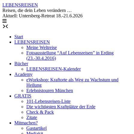
Skip
LEBENSREISEN
to
Reisen, die dein Leben verändern …
content
Aktuell: Untersberg-Retreat 18.-21.6.2026
Start
LEBENSREISEN
Meine Weltreise
Fotoausstellung “Auf Lebensreisen” in Erding
(23.-30.4.2016)
Bücher
LEBENSREISEN-Kalender
Academy
eWorkshop: Kraftorte als Weg zu Wachstum und
Heilung
Erlebnistouren München
GRATIS
101-Lebensreisen-Liste
Die wichtigsten Kraftplätze der Erde
Check & Pack
Zitate
Mitmachen?
Gastartikel
Mediakit