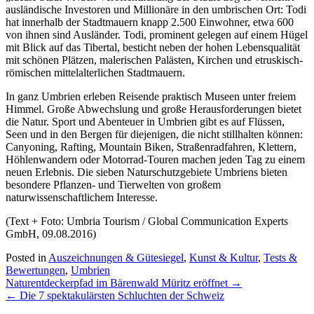
ausländische Investoren und Millionäre in den umbrischen Ort: Todi
hat innerhalb der Stadtmauern knapp 2.500 Einwohner, etwa 600
von ihnen sind Ausländer. Todi, prominent gelegen auf einem Hügel
mit Blick auf das Tibertal, besticht neben der hohen Lebensqualität
mit schönen Plätzen, malerischen Palästen, Kirchen und etruskisch-
römischen mittelalterlichen Stadtmauern.
In ganz Umbrien erleben Reisende praktisch Museen unter freiem
Himmel. Große Abwechslung und große Herausforderungen bietet
die Natur. Sport und Abenteuer in Umbrien gibt es auf Flüssen,
Seen und in den Bergen für diejenigen, die nicht stillhalten können:
Canyoning, Rafting, Mountain Biken, Straßenradfahren, Klettern,
Höhlenwandern oder Motorrad-Touren machen jeden Tag zu einem
neuen Erlebnis. Die sieben Naturschutzgebiete Umbriens bieten
besondere Pflanzen- und Tierwelten von großem
naturwissenschaftlichem Interesse.
(Text + Foto: Umbria Tourism / Global Communication Experts
GmbH, 09.08.2016)
Posted in
Auszeichnungen & Gütesiegel
,
Kunst & Kultur
,
Tests &
Bewertungen
,
Umbrien
Post
Naturentdeckerpfad im Bärenwald Müritz eröffnet
→
navigation
←
Die 7 spektakulärsten Schluchten der Schweiz