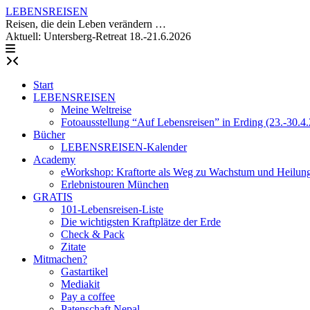
Skip
LEBENSREISEN
to
Reisen, die dein Leben verändern …
content
Aktuell: Untersberg-Retreat 18.-21.6.2026
Start
LEBENSREISEN
Meine Weltreise
Fotoausstellung “Auf Lebensreisen” in Erding (23.-30.4
Bücher
LEBENSREISEN-Kalender
Academy
eWorkshop: Kraftorte als Weg zu Wachstum und Heilun
Erlebnistouren München
GRATIS
101-Lebensreisen-Liste
Die wichtigsten Kraftplätze der Erde
Check & Pack
Zitate
Mitmachen?
Gastartikel
Mediakit
Pay a coffee
Patenschaft Nepal