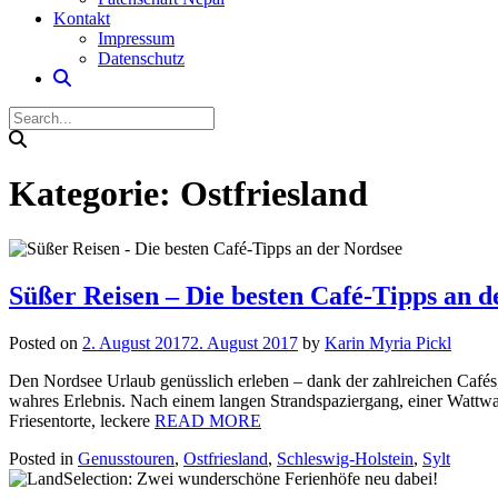
Kontakt
Impressum
Datenschutz
Kategorie:
Ostfriesland
Süßer Reisen – Die besten Café-Tipps an d
Posted on
2. August 2017
2. August 2017
by
Karin Myria Pickl
Den Nordsee Urlaub genüsslich erleben – dank der zahlreichen Cafés, 
wahres Erlebnis. Nach einem langen Strandspaziergang, einer Wattwa
Friesentorte, leckere
READ MORE
Posted in
Genusstouren
,
Ostfriesland
,
Schleswig-Holstein
,
Sylt