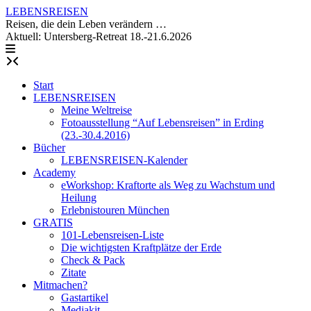
Skip
LEBENSREISEN
to
Reisen, die dein Leben verändern …
content
Aktuell: Untersberg-Retreat 18.-21.6.2026
Start
LEBENSREISEN
Meine Weltreise
Fotoausstellung “Auf Lebensreisen” in Erding
(23.-30.4.2016)
Bücher
LEBENSREISEN-Kalender
Academy
eWorkshop: Kraftorte als Weg zu Wachstum und
Heilung
Erlebnistouren München
GRATIS
101-Lebensreisen-Liste
Die wichtigsten Kraftplätze der Erde
Check & Pack
Zitate
Mitmachen?
Gastartikel
Mediakit