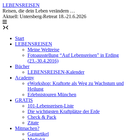
Skip
LEBENSREISEN
to
Reisen, die dein Leben verändern …
content
Aktuell: Untersberg-Retreat 18.-21.6.2026
Start
LEBENSREISEN
Meine Weltreise
Fotoausstellung “Auf Lebensreisen” in Erding
(23.-30.4.2016)
Bücher
LEBENSREISEN-Kalender
Academy
eWorkshop: Kraftorte als Weg zu Wachstum und
Heilung
Erlebnistouren München
GRATIS
101-Lebensreisen-Liste
Die wichtigsten Kraftplätze der Erde
Check & Pack
Zitate
Mitmachen?
Gastartikel
Mediakit