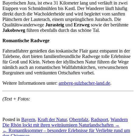
Bayerischen Jura, ist etwa 31 Kilometer lang und verläuft in zwei
Etappen von Schmidmühlen bis Kastl. Der Wanderer läuft häufig
direkt durch die Wacholderheide und wird begleitet vom sanften
Plätschern der Lauterach, einem ursprünglichen Jurabach. Die
Qualitätswanderwege
Jurasteig
und
Erzweg
sowie der berühmte
Jakobsweg
führen ebenfalls durch das schöne Tal.
Romantische Radwege
Fahrradfahrer genießen das toskanische Flair ganz entspannt in der
Talebene, dort bieten familienfreundliche Radwege tolle Erlebnisse
für Groß und Klein. Neben der idyllischen Natur führen die Wege
nämlich auch an romantischen Wallfahrtskirchen, verwunschenen
Burgruinen und verträumten Ortschaften vorbei.
Weitere Informationen unter:
amberg-sulzbacher-land.de
.
(Text + Fotos:
Posted in
Bayern
,
Kraft der Natur
,
Oberpfalz
,
Radsport
,
Wandern
Post
Die Rhön lockt mit ihren weiträumigen Naturlandschaften
→
navigation
←
Romantiksommer – besondere Erlebnisse für Verliebte rund um
den Chiemsee