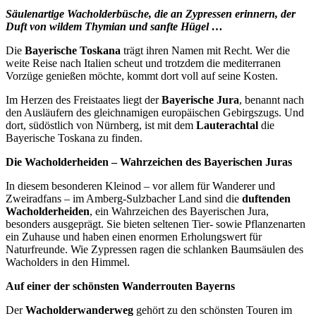
Säulenartige Wacholderbüsche, die an Zypressen erinnern, der
Duft von wildem Thymian und sanfte Hügel …
Die
Bayerische Toskana
trägt ihren Namen mit Recht. Wer die
weite Reise nach Italien scheut und trotzdem die mediterranen
Vorzüge genießen möchte, kommt dort voll auf seine Kosten.
Im Herzen des Freistaates liegt der
Bayerische Jura
, benannt nach
den Ausläufern des gleichnamigen europäischen Gebirgszugs. Und
dort, südöstlich von Nürnberg, ist mit dem
Lauterachtal
die
Bayerische Toskana zu finden.
Die Wacholderheiden – Wahrzeichen des Bayerischen Juras
In diesem besonderen Kleinod – vor allem für Wanderer und
Zweiradfans – im Amberg-Sulzbacher Land sind die
duftenden
Wacholderheiden
, ein Wahrzeichen des Bayerischen Jura,
besonders ausgeprägt. Sie bieten seltenen Tier- sowie Pflanzenarten
ein Zuhause und haben einen enormen Erholungswert für
Naturfreunde. Wie Zypressen ragen die schlanken Baumsäulen des
Wacholders in den Himmel.
Auf einer der schönsten Wanderrouten Bayerns
Der
Wacholderwanderweg
gehört zu den schönsten Touren im