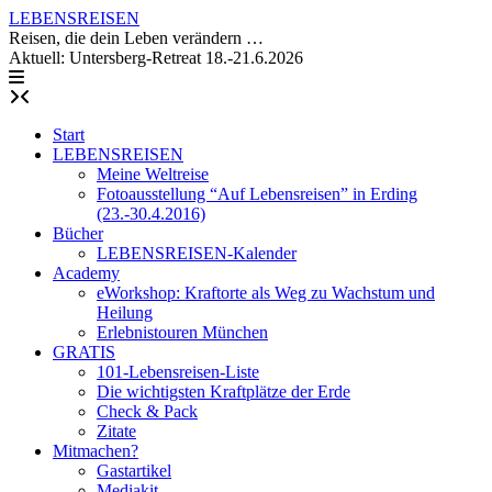
Skip
LEBENSREISEN
to
Reisen, die dein Leben verändern …
content
Aktuell: Untersberg-Retreat 18.-21.6.2026
Start
LEBENSREISEN
Meine Weltreise
Fotoausstellung “Auf Lebensreisen” in Erding
(23.-30.4.2016)
Bücher
LEBENSREISEN-Kalender
Academy
eWorkshop: Kraftorte als Weg zu Wachstum und
Heilung
Erlebnistouren München
GRATIS
101-Lebensreisen-Liste
Die wichtigsten Kraftplätze der Erde
Check & Pack
Zitate
Mitmachen?
Gastartikel
Mediakit