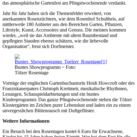
das atmosphärische Gartenfest am Pfingstwochenende verdankt.
Jahr für Jahr haben sich die Themenfelder erweitert, von
anerkannten Rosenzüchtern, wie dem Rosenhof Schultheis, auf
mittlerweile 180 Anbieter aus den Bereichen Garten, Pflanzen,
Lifestyle, Kunst, Accessoires und Genuss. Die meisten kommen
wieder, „weil sie das Ambiente mit altem Baumbestand und
gepflegten Stauden ebenso schätzen, wie die liebevolle
Organisation“, freut sich Dorfmeister.
Buntes Showprogramm ~ Foto:
Tölzer Rosentage
Vorträge der englischen Gartenbuchautorin Heidi Howcroft oder des
Franziskanerpaters Christoph Kreitmeir, musikalische Rhythmen,
Lesungen, Schauspieldarbietungen und ein buntes
Kinderprogramm: Das ganze Pfingstwochenende stehen die Tölzer
Klostergärten im Zeichen purer Lebenslust und laden ein zu einem
unvergesslichen Blütenrausch mit Duftgeflüster.
Weitere Informationen
Ein Besuch bei den Rosentagen kostet 6 Euro für Erwachsene,
Kinder bis 15 Jahre haben freien Eintritt. Wer bei dem Fest für alle