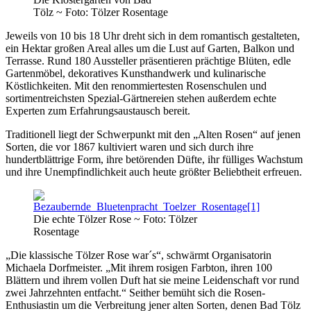
Tölz ~ Foto: Tölzer Rosentage
Jeweils von 10 bis 18 Uhr dreht sich in dem romantisch gestalteten,
ein Hektar großen Areal alles um die Lust auf Garten, Balkon und
Terrasse. Rund 180 Aussteller präsentieren prächtige Blüten, edle
Gartenmöbel, dekoratives Kunsthandwerk und kulinarische
Köstlichkeiten. Mit den renommiertesten Rosenschulen und
sortimentreichsten Spezial-Gärtnereien stehen außerdem echte
Experten zum Erfahrungsaustausch bereit.
Traditionell liegt der Schwerpunkt mit den „Alten Rosen“ auf jenen
Sorten, die vor 1867 kultiviert waren und sich durch ihre
hundertblättrige Form, ihre betörenden Düfte, ihr fülliges Wachstum
und ihre Unempfindlichkeit auch heute größter Beliebtheit erfreuen.
Die echte Tölzer Rose ~ Foto: Tölzer
Rosentage
„Die klassische Tölzer Rose war´s“, schwärmt Organisatorin
Michaela Dorfmeister. „Mit ihrem rosigen Farbton, ihren 100
Blättern und ihrem vollen Duft hat sie meine Leidenschaft vor rund
zwei Jahrzehnten entfacht.“ Seither bemüht sich die Rosen-
Enthusiastin um die Verbreitung jener alten Sorten, denen Bad Tölz