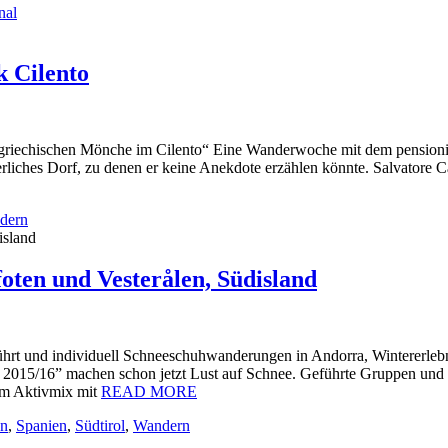
nal
 Cilento
-griechischen Mönche im Cilento“ Eine Wanderwoche mit dem pensionier
erliches Dorf, zu denen er keine Anekdote erzählen könnte. Salvatore C
dern
oten und Vesterålen, Südisland
rt und individuell Schneeschuhwanderungen in Andorra, Wintererlebni
2015/16” machen schon jetzt Lust auf Schnee. Geführte Gruppen und I
im Aktivmix mit
READ MORE
n
,
Spanien
,
Südtirol
,
Wandern