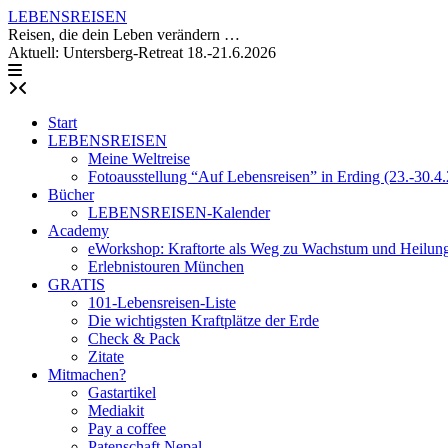
Skip
LEBENSREISEN
to
Reisen, die dein Leben verändern …
content
Aktuell: Untersberg-Retreat 18.-21.6.2026
Start
LEBENSREISEN
Meine Weltreise
Fotoausstellung “Auf Lebensreisen” in Erding (23.-30.4
Bücher
LEBENSREISEN-Kalender
Academy
eWorkshop: Kraftorte als Weg zu Wachstum und Heilun
Erlebnistouren München
GRATIS
101-Lebensreisen-Liste
Die wichtigsten Kraftplätze der Erde
Check & Pack
Zitate
Mitmachen?
Gastartikel
Mediakit
Pay a coffee
Patenschaft Nepal