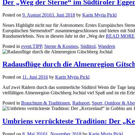
Der „Weg der Sterne“ im Südtiroler Eggen
Posted on
9. August 2016
3. Juni 2018
by
Karin Myria Pickl
Neues Highlight nicht nur für Astronomen: Erstes Europäisches Ster
Europäischen Sternendorf“ zusammengeschlossen und bieten mit Südt
Rundumerlebnis. Neu in diesem Jahr ist der „Weg der
READ MORE
Posted in
event.TIPP
,
Sterne & Kosmos
,
Südtirol
,
Wandern
Radausflüge durch die Almenregion Gitsch
Posted on
11. Juni 2016
by
Karin Myria Pickl
Auf zwei Rädern durch das sommerliche Südtirol Wenn die Tage lang 
vielfältigen Almenregion Gitschberg Jochtal viel Spaß und ist ein Er
Posted in
Brauchtum & Traditionen
,
Radsport
,
Sport, Outdoor & Abe
Umbriens verrückteste Tradition: Der „Ke
Posted on
8. Mai 2016
1. November 2018
by
Karin Myria Pickl