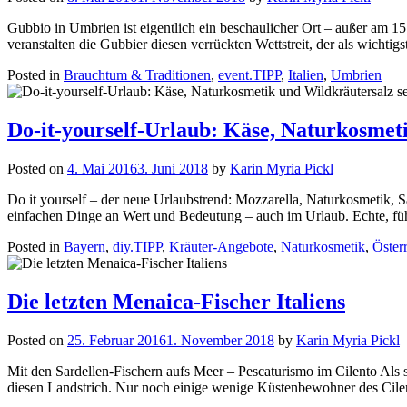
Gubbio in Umbrien ist eigentlich ein beschaulicher Ort – außer am 15
veranstalten die Gubbier diesen verrückten Wettstreit, der als wichtig
Posted in
Brauchtum & Traditionen
,
event.TIPP
,
Italien
,
Umbrien
Do-it-yourself-Urlaub: Käse, Naturkosmet
Posted on
4. Mai 2016
3. Juni 2018
by
Karin Myria Pickl
Do it yourself – der neue Urlaubstrend: Mozzarella, Naturkosmetik, S
einfachen Dinge an Wert und Bedeutung – auch im Urlaub. Echte, füh
Posted in
Bayern
,
diy.TIPP
,
Kräuter-Angebote
,
Naturkosmetik
,
Öster
Die letzten Menaica-Fischer Italiens
Posted on
25. Februar 2016
1. November 2018
by
Karin Myria Pickl
Mit den Sardellen-Fischern aufs Meer – Pescaturismo im Cilento Als si
diesen Landstrich. Nur noch einige wenige Küstenbewohner des Cilen