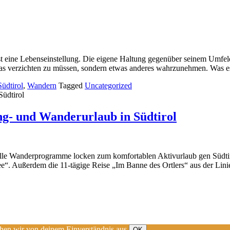
ist eine Lebenseinstellung. Die eigene Haltung gegenüber seinem Umfel
was verzichten zu müssen, sondern etwas anderes wahrzunehmen. Was e
Südtirol
,
Wandern
Tagged
Uncategorized
ing- und Wanderurlaub in Südtirol
volle Wanderprogramme locken zum komfortablen Aktivurlaub gen Südti
. Außerdem die 11-tägige Reise „Im Banne des Ortlers“ aus der Linie 
ehen wir von deinem Einverständnis aus.
OK