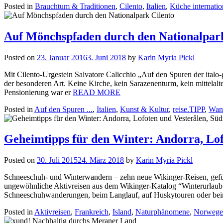
Posted in
Brauchtum & Traditionen
,
Cilento
,
Italien
,
Küche internatio
Auf Mönchspfaden durch den Nationalpark
Posted on
23. Januar 2016
3. Juni 2018
by
Karin Myria Pickl
Mit Cilento-Urgestein Salvatore Calicchio „Auf den Spuren der italo
der besonderen Art. Keine Kirche, kein Sarazenenturm, kein mittelalt
Pensionierung war er
READ MORE
Posted in
Auf den Spuren ...
,
Italien
,
Kunst & Kultur
,
reise.TIPP
,
Wan
Geheimtipps für den Winter: Andorra, Lof
Posted on
30. Juli 2015
24. März 2018
by
Karin Myria Pickl
Schneeschuh- und Winterwandern – zehn neue Wikinger-Reisen, gefüh
ungewöhnliche Aktivreisen aus dem Wikinger-Katalog “Winterurlaub 
Schneeschuhwanderungen, beim Langlauf, auf Huskytouren oder be
Posted in
Aktivreisen
,
Frankreich
,
Island
,
Naturphänomene
,
Norwege