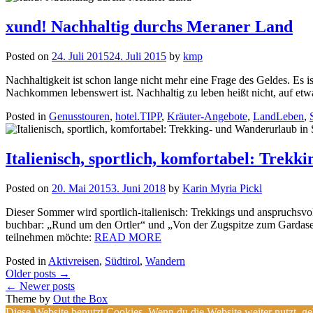
xund! Nachhaltig durchs Meraner Land
Posted on
24. Juli 2015
24. Juli 2015
by
kmp
Nachhaltigkeit ist schon lange nicht mehr eine Frage des Geldes. Es 
Nachkommen lebenswert ist. Nachhaltig zu leben heißt nicht, auf et
Posted in
Genusstouren
,
hotel.TIPP
,
Kräuter-Angebote
,
LandLeben
,
Italienisch, sportlich, komfortabel: Trekk
Posted on
20. Mai 2015
3. Juni 2018
by
Karin Myria Pickl
Dieser Sommer wird sportlich-italienisch: Trekkings und anspruchs
buchbar: „Rund um den Ortler“ und „Von der Zugspitze zum Gardasee“
teilnehmen möchte:
READ MORE
Posted in
Aktivreisen
,
Südtirol
,
Wandern
Posts
Older posts
→
navigation
←
Newer posts
Theme by
Out the Box
Diese Website benutzt Cookies. Wenn du die Website weiter nutzt, g