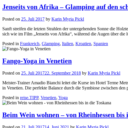
Jenseits von Afrika – Glamping auf den sc
Posted on
25. Juli 2017
by
Karin Myria Pickl
Sanft streifen die letzten Strahlen der untergehenden Sonne die Holz
sich wie im Film „Jenseits von Afrika“, während die Augen über die
Posted in
Frankreich
,
Glamping
,
Italien
,
Kroatien
,
Spanien
Fango-Yoga in Venetien
Posted on
25. Juli 2017
22. September 2018
by
Karin Myria Pickl
Meister-Trainer Amadio Bianchi leitet die Kurse im Hotel Terme M
in Venetien. Die perfekte Balance durch die Symbiose zwischen den
Posted in
reise.TIPP
,
Venetien
,
Yoga
Beim Wein wohnen – von Rheinhessen bis i
Posted on
21. Juli 2017
14. Juni 2021
by
Karin Myria Pickl