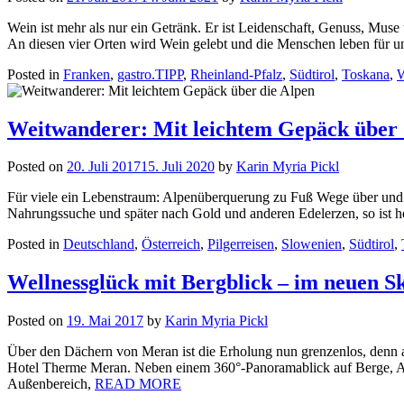
Wein ist mehr als nur ein Getränk. Er ist Leidenschaft, Genuss, Mus
An diesen vier Orten wird Wein gelebt und die Menschen leben für u
Posted in
Franken
,
gastro.TIPP
,
Rheinland-Pfalz
,
Südtirol
,
Toskana
,
Weitwanderer: Mit leichtem Gepäck über 
Posted on
20. Juli 2017
15. Juli 2020
by
Karin Myria Pickl
Für viele ein Lebenstraum: Alpenüberquerung zu Fuß Wege über und 
Nahrungssuche und später nach Gold und anderen Edelerzen, so ist h
Posted in
Deutschland
,
Österreich
,
Pilgerreisen
,
Slowenien
,
Südtirol
,
Wellnessglück mit Bergblick – im neuen 
Posted on
19. Mai 2017
by
Karin Myria Pickl
Über den Dächern von Meran ist die Erholung nun grenzenlos, denn a
Hotel Therme Meran. Neben einem 360°-Panoramablick auf Berge, Alts
Außenbereich,
READ MORE