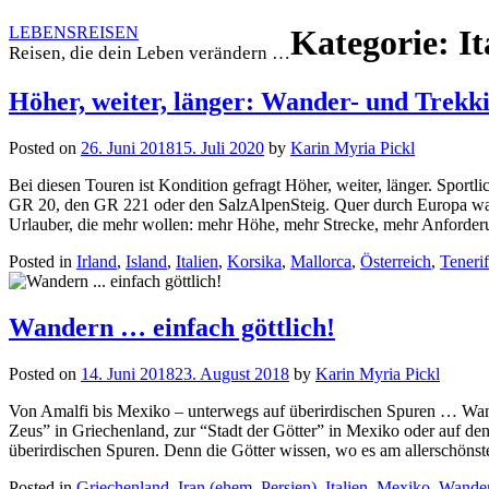
Skip
LEBENSREISEN
Kategorie:
It
to
Reisen, die dein Leben verändern …
content
Höher, weiter, länger: Wander- und Trekki
Posted on
26. Juni 2018
15. Juli 2020
by
Karin Myria Pickl
Bei diesen Touren ist Kondition gefragt Höher, weiter, länger. Sport
GR 20, den GR 221 oder den SalzAlpenSteig. Quer durch Europa war
Urlauber, die mehr wollen: mehr Höhe, mehr Strecke, mehr Anforder
Posted in
Irland
,
Island
,
Italien
,
Korsika
,
Mallorca
,
Österreich
,
Tenerif
Wandern … einfach göttlich!
Posted on
14. Juni 2018
23. August 2018
by
Karin Myria Pickl
Von Amalfi bis Mexiko – unterwegs auf überirdischen Spuren … Wan
Zeus” in Griechenland, zur “Stadt der Götter” in Mexiko oder auf de
überirdischen Spuren. Denn die Götter wissen, wo es am allerschöns
Posted in
Griechenland
,
Iran (ehem. Persien)
,
Italien
,
Mexiko
,
Wande