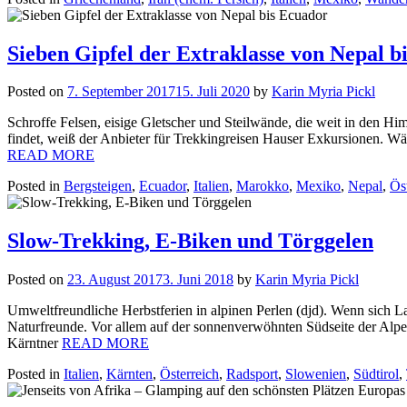
Sieben Gipfel der Extraklasse von Nepal b
Posted on
7. September 2017
15. Juli 2020
by
Karin Myria Pickl
Schroffe Felsen, eisige Gletscher und Steilwände, die weit in den H
findet, weiß der Anbieter für Trekkingreisen Hauser Exkursionen. Wä
READ MORE
Posted in
Bergsteigen
,
Ecuador
,
Italien
,
Marokko
,
Mexiko
,
Nepal
,
Ös
Slow-Trekking, E-Biken und Törggelen
Posted on
23. August 2017
3. Juni 2018
by
Karin Myria Pickl
Umweltfreundliche Herbstferien in alpinen Perlen (djd). Wenn sich L
Naturfreunde. Vor allem auf der sonnenverwöhnten Südseite der Alp
Kärntner
READ MORE
Posted in
Italien
,
Kärnten
,
Österreich
,
Radsport
,
Slowenien
,
Südtirol
,