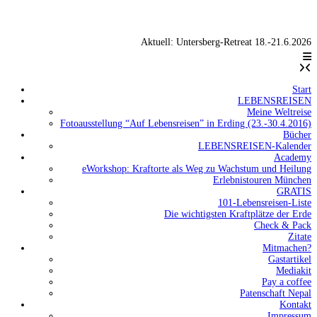
Aktuell: Untersberg-Retreat 18.-21.6.2026
Start
LEBENSREISEN
Meine Weltreise
Fotoausstellung “Auf Lebensreisen” in Erding (23.-30.4.2016)
Bücher
LEBENSREISEN-Kalender
Academy
eWorkshop: Kraftorte als Weg zu Wachstum und Heilung
Erlebnistouren München
GRATIS
101-Lebensreisen-Liste
Die wichtigsten Kraftplätze der Erde
Check & Pack
Zitate
Mitmachen?
Gastartikel
Mediakit
Pay a coffee
Patenschaft Nepal
Kontakt
Impressum