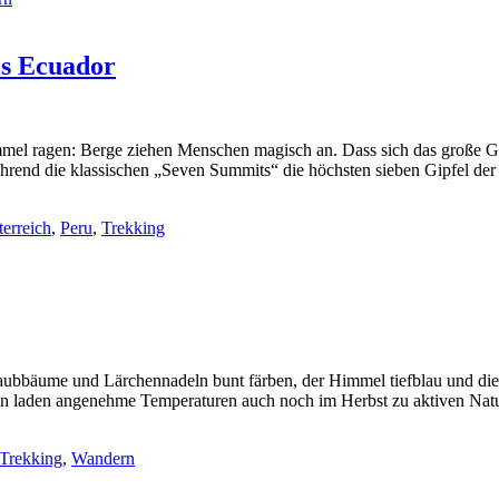
is Ecuador
immel ragen: Berge ziehen Menschen magisch an. Dass sich das große G
hrend die klassischen „Seven Summits“ die höchsten sieben Gipfel der 
terreich
,
Peru
,
Trekking
aubbäume und Lärchennadeln bunt färben, der Himmel tiefblau und die 
en laden angenehme Temperaturen auch noch im Herbst zu aktiven Natu
Trekking
,
Wandern