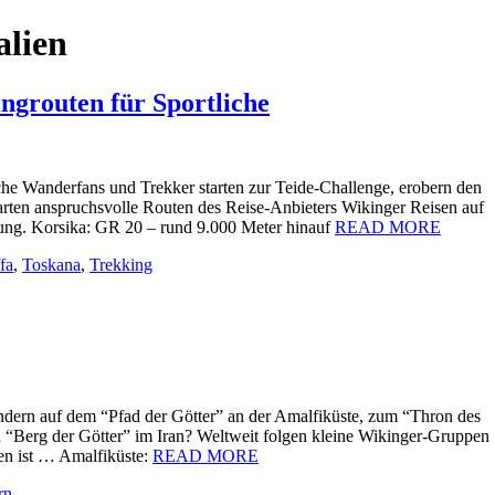
alien
ngrouten für Sportliche
liche Wanderfans und Trekker starten zur Teide-Challenge, erobern den
ten anspruchsvolle Routen des Reise-Anbieters Wikinger Reisen auf
ung. Korsika: GR 20 – rund 9.000 Meter hinauf
READ MORE
fa
,
Toskana
,
Trekking
dern auf dem “Pfad der Götter” an der Amalfiküste, zum “Thron des
n “Berg der Götter” im Iran? Weltweit folgen kleine Wikinger-Gruppen
ten ist … Amalfiküste:
READ MORE
rn