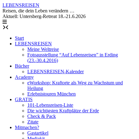
Skip
LEBENSREISEN
to
Reisen, die dein Leben verändern …
content
Aktuell: Untersberg-Retreat 18.-21.6.2026
Start
LEBENSREISEN
Meine Weltreise
Fotoausstellung “Auf Lebensreisen” in Erding
(23.-30.4.2016)
Bücher
LEBENSREISEN-Kalender
Academy
eWorkshop: Kraftorte als Weg zu Wachstum und
Heilung
Erlebnistouren München
GRATIS
101-Lebensreisen-Liste
Die wichtigsten Kraftplätze der Erde
Check & Pack
Zitate
Mitmachen?
Gastartikel
Mediakit