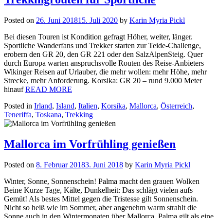
Posted on
26. Juni 2018
15. Juli 2020
by
Karin Myria Pickl
Bei diesen Touren ist Kondition gefragt Höher, weiter, länger.
Sportliche Wanderfans und Trekker starten zur Teide-Challenge,
erobern den GR 20, den GR 221 oder den SalzAlpenSteig. Quer
durch Europa warten anspruchsvolle Routen des Reise-Anbieters
Wikinger Reisen auf Urlauber, die mehr wollen: mehr Höhe, mehr
Strecke, mehr Anforderung. Korsika: GR 20 – rund 9.000 Meter
hinauf
READ MORE
Posted in
Irland
,
Island
,
Italien
,
Korsika
,
Mallorca
,
Österreich
,
Teneriffa
,
Toskana
,
Trekking
Mallorca im Vorfrühling genießen
Posted on
8. Februar 2018
3. Juni 2018
by
Karin Myria Pickl
Winter, Sonne, Sonnenschein! Palma macht den grauen Wolken
Beine Kurze Tage, Kälte, Dunkelheit: Das schlägt vielen aufs
Gemüt! Als bestes Mittel gegen die Tristesse gilt Sonnenschein.
Nicht so heiß wie im Sommer, aber angenehm warm strahlt die
Sonne auch in den Wintermonaten über Mallorca. Palma gilt als eine