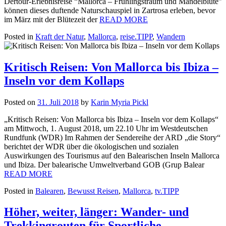
Dertour-Erlebnisreise “Mallorca – Frühlingstraum und Mandelblüte”
können dieses duftende Naturschauspiel in Zartrosa erleben, bevor
im März mit der Blütezeit der
READ MORE
Posted in
Kraft der Natur
,
Mallorca
,
reise.TIPP
,
Wandern
Kritisch Reisen: Von Mallorca bis Ibiza –
Inseln vor dem Kollaps
Posted on
31. Juli 2018
by
Karin Myria Pickl
„Kritisch Reisen: Von Mallorca bis Ibiza – Inseln vor dem Kollaps“
am Mittwoch, 1. August 2018, um 22.10 Uhr im Westdeutschen
Rundfunk (WDR) Im Rahmen der Sendereihe der ARD „die Story“
berichtet der WDR über die ökologischen und sozialen
Auswirkungen des Tourismus auf den Balearischen Inseln Mallorca
und Ibiza. Der balearische Umweltverband GOB (Grup Balear
READ MORE
Posted in
Balearen
,
Bewusst Reisen
,
Mallorca
,
tv.TIPP
Höher, weiter, länger: Wander- und
Trekkingrouten für Sportliche