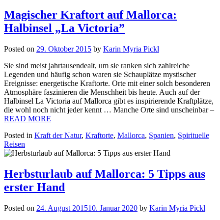
Magischer Kraftort auf Mallorca:
Halbinsel „La Victoria”
Posted on
29. Oktober 2015
by
Karin Myria Pickl
Sie sind meist jahrtausendealt, um sie ranken sich zahlreiche
Legenden und häufig schon waren sie Schauplätze mystischer
Ereignisse: energetische Kraftorte. Orte mit einer solch besonderen
Atmosphäre faszinieren die Menschheit bis heute. Auch auf der
Halbinsel La Victoria auf Mallorca gibt es inspirierende Kraftplätze,
die wohl noch nicht jeder kennt … Manche Orte sind unscheinbar –
READ MORE
Posted in
Kraft der Natur
,
Kraftorte
,
Mallorca
,
Spanien
,
Spirituelle
Reisen
Herbsturlaub auf Mallorca: 5 Tipps aus
erster Hand
Posted on
24. August 2015
10. Januar 2020
by
Karin Myria Pickl