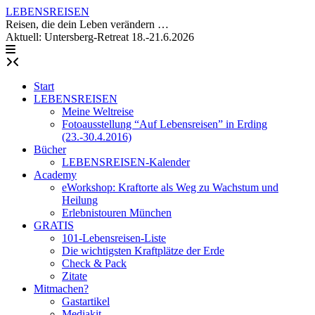
Skip
LEBENSREISEN
to
Reisen, die dein Leben verändern …
content
Aktuell: Untersberg-Retreat 18.-21.6.2026
Start
LEBENSREISEN
Meine Weltreise
Fotoausstellung “Auf Lebensreisen” in Erding
(23.-30.4.2016)
Bücher
LEBENSREISEN-Kalender
Academy
eWorkshop: Kraftorte als Weg zu Wachstum und
Heilung
Erlebnistouren München
GRATIS
101-Lebensreisen-Liste
Die wichtigsten Kraftplätze der Erde
Check & Pack
Zitate
Mitmachen?
Gastartikel
Mediakit