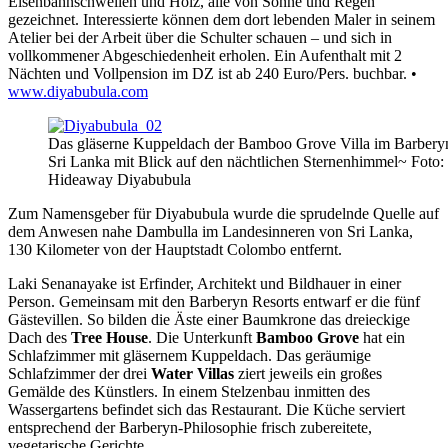
Eisenbahnschwellen und Holz, alle von Sonne und Regen
gezeichnet. Interessierte können dem dort lebenden Maler in seinem
Atelier bei der Arbeit über die Schulter schauen – und sich in
vollkommener Abgeschiedenheit erholen. Ein Aufenthalt mit 2
Nächten und Vollpension im DZ ist ab 240 Euro/Pers. buchbar. •
www.diyabubula.com
Das gläserne Kuppeldach der Bamboo Grove Villa im Barbery
Sri Lanka mit Blick auf den nächtlichen Sternenhimmel~ Foto:
Hideaway Diyabubula
Zum Namensgeber für Diyabubula wurde die sprudelnde Quelle auf
dem Anwesen nahe Dambulla im Landesinneren von Sri Lanka,
130 Kilometer von der Hauptstadt Colombo entfernt.
Laki Senanayake ist Erfinder, Architekt und Bildhauer in einer
Person. Gemeinsam mit den Barberyn Resorts entwarf er die fünf
Gästevillen. So bilden die Äste einer Baumkrone das dreieckige
Dach des
Tree House
. Die Unterkunft
Bamboo Grove
hat ein
Schlafzimmer mit gläsernem Kuppeldach. Das geräumige
Schlafzimmer der drei
Water Villas
ziert jeweils ein großes
Gemälde des Künstlers. In einem Stelzenbau inmitten des
Wassergartens befindet sich das Restaurant. Die Küche serviert
entsprechend der Barberyn-Philosophie frisch zubereitete,
vegetarische Gerichte.