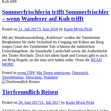
Sommerfrischlerin trifft Sommerfrischler
– wenn Wanderer auf Kuh trifft
Posted on
21. Juli 2017
3. Juni 2018
by
Karin Myria Pickl
Mit der Wanderausstellung „Kuhfrisur“ wollen die Tannheimer
Bergbahnen für mehr Sicherheit im Umgang mit Kühen am Berg
sorgen Gäste des Tannheimer Tals schätzen die zahlreichen
Freizeitangebote, die traumhafte Landschaft sowie die Authentizität
des Tiroler Hochtals. Doch bei allem Spaß und Genuss gibt es auch
am Berg Regeln, an die man sich halten sollte. Denn die
READ
MORE
Posted in
event.TIPP
,
Mit Tieren unterwegs
,
Österreich
,
Tiererlebnisse
,
Tierschutz
,
Wandern
Tierfreundlich Reisen
Posted on
28. Juni 2017
21. Juli 2017
by
Karin Myria Pickl
TASSO gibt Tipps für einen Urlaub ohne Tierquälerei Ferne Länder,