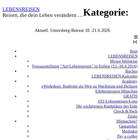
Skip
LEBENSREISEN
Kategorie:
to
Reisen, die dein Leben verändern …
content
Aktuell: Untersberg-Retreat 18.-21.6.2026
Start
LEBENSREISEN
Meine Weltreise
Fotoausstellung “Auf Lebensreisen” in Erding (23.-30.4.2016)
Bücher
LEBENSREISEN-Kalender
Academy
eWorkshop: Kraftorte als Weg zu Wachstum und Heilung
Erlebnistouren München
GRATIS
101-Lebensreisen-Liste
Die wichtigsten Kraftplätze der Erde
Check & Pack
Zitate
Mitmachen?
Gastartikel
Mediakit
Pay a coffee