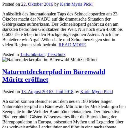
Posted on
22. Oktober 2016
by
Karin Myria Pickl
Anlässlich des Internationalen Tags des Schneeleoparden am 23.
Oktober macht der NABU auf die dramatische Situation der
Gebirgskatze aufmerksam. Der Schneeleopard gehört zu den am
stärksten bedrohten Großkatzen der Welt. Nur noch etwa 4.000 bis
6.600 Tiere leben in den Hochgebirgsregionen Asiens. Auch ihre
Beutetiere wie Argali-Wildschafe und Schraubenziegen sind in
vielen Regionen stark bedroht.
READ MORE
Posted in
Tadschikistan
,
Tierschutz
Naturentdeckerpfad im Bärenwald
Müritz eröffnet
Posted on
13. August 2016
3. Juni 2018
by
Karin Myria Pickl
Ab sofort können Besucher auf dem neuen 180 Meter langen
Naturentdeckerpfad im Bärenwald Müritz in der Mecklenburgischen
Seenplatte in die Welt der Braunbären eintauchen. Der interaktive
Pfad vermittelt Gästen Wissenswertes über die Entwicklung der
Bärenpopulation in Europa, präsentiert Mythen und Legenden über
das weltweit größte Landraubtier und führt in eine nachgebaute