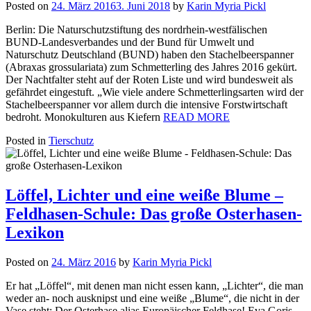
Posted on
24. März 2016
3. Juni 2018
by
Karin Myria Pickl
Berlin: Die Naturschutzstiftung des nordrhein-westfälischen
BUND-Landesverbandes und der Bund für Umwelt und
Naturschutz Deutschland (BUND) haben den Stachelbeerspanner
(Abraxas grossulariata) zum Schmetterling des Jahres 2016 gekürt.
Der Nachtfalter steht auf der Roten Liste und wird bundesweit als
gefährdet eingestuft. „Wie viele andere Schmetterlingsarten wird der
Stachelbeerspanner vor allem durch die intensive Forstwirtschaft
bedroht. Monokulturen aus Kiefern
READ MORE
Posted in
Tierschutz
Löffel, Lichter und eine weiße Blume –
Feldhasen-Schule: Das große Osterhasen-
Lexikon
Posted on
24. März 2016
by
Karin Myria Pickl
Er hat „Löffel“, mit denen man nicht essen kann, „Lichter“, die man
weder an- noch ausknipst und eine weiße „Blume“, die nicht in der
Vase steht: Der Osterhase alias Europäischer Feldhase! Eva Goris